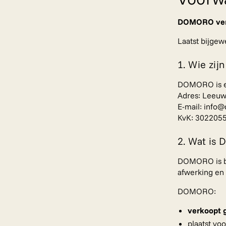
DOMORO verk
Laatst bijgew
1. Wie zijn
DOMORO is e
Adres: Leeuw
E-mail: info
KvK: 302205
2. Wat is
DOMORO is b
afwerking en 
DOMORO:
verkoopt 
plaatst vo