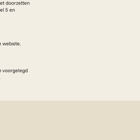
 het doorzetten
el 5 en
 website.
n voorgelegd
.