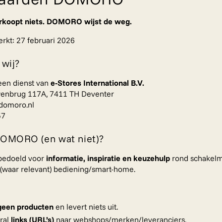
oopt niets. DOMORO wijst de weg.
erkt: 27 februari 2026
 wij?
en dienst van
e-Stores International B.V.
enbrug 117A, 7411 TH Deventer
@domoro.nl
57
 DOMORO (en wat niet)?
edoeld voor
informatie, inspiratie en keuzehulp
rond schakelma
(waar relevant) bediening/smart-home.
geen producten
en levert niets uit.
oral
links (URL’s)
naar webshops/merken/leveranciers.