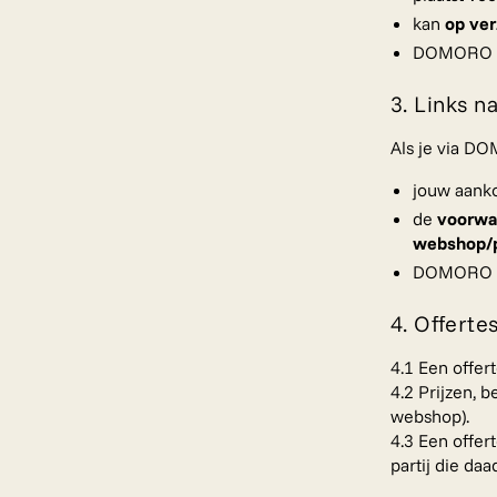
kan
op ve
DOMORO is
3. Links n
Als je via DO
jouw aank
de
voorwaa
webshop/p
DOMORO is 
4. Offerte
4.1 Een offert
4.2 Prijzen, b
webshop).
4.3 Een offert
partij die daa