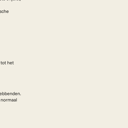
sche
tot het
hebbenden.
e normaal