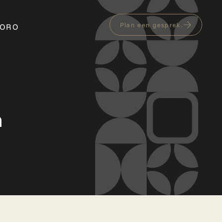
Plan een gesprek.
MORO
n