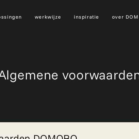
ossingen
werkwijze
inspiratie
over DO
Algemene voorwaarde
aarden DOMORO