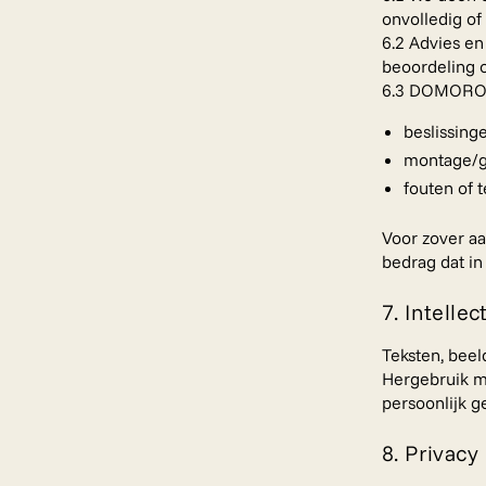
onvolledig of
6.2 Advies e
beoordeling o
6.3 DOMORO is
beslissing
montage/ge
fouten of 
Voor zover aa
bedrag dat i
7. Intelle
Teksten, bee
Hergebruik m
persoonlijk g
8. Privacy