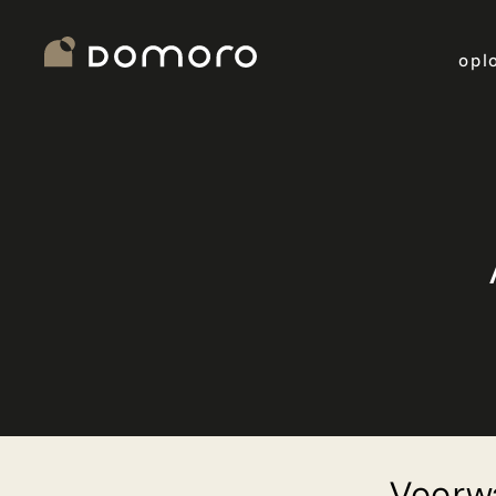
opl
Homepage
Voorw