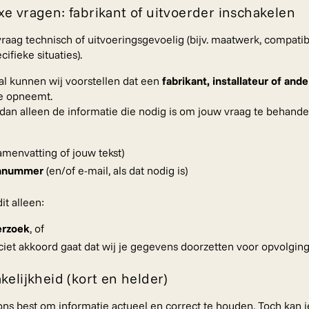
e vragen: fabrikant of uitvoerder inschakelen
raag technisch of uitvoeringsgevoelig (bijv. maatwerk, compatibil
ecifieke situaties).
val kunnen wij voorstellen dat een
fabrikant, installateur of and
je opneemt.
dan alleen de informatie die nodig is om jouw vraag te behande
samenvatting of jouw tekst)
onnummer
(en/of e-mail, als dat nodig is)
it alleen:
erzoek
, of
liciet akkoord gaat dat wij je gegevens doorzetten voor opvolging
kelijkheid (kort en helder)
ns best om informatie actueel en correct te houden. Toch kan ie