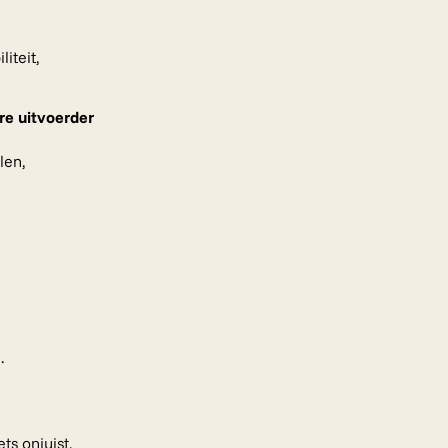
iteit,
ere uitvoerder
len,
.
ts onjuist,