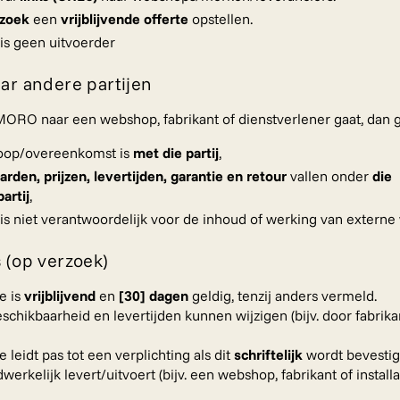
rzoek
een
vrijblijvende offerte
opstellen.
 geen uitvoerder
aar andere partijen
MORO naar een webshop, fabrikant of dienstverlener gaat, dan g
oop/overeenkomst is
met die partij
,
rden, prijzen, levertijden, garantie en retour
vallen onder
die
artij
,
niet verantwoordelijk voor de inhoud of werking van externe 
s (op verzoek)
e is
vrijblijvend
en
[30] dagen
geldig, tenzij anders vermeld.
eschikbaarheid en levertijden kunnen wijzigen (bijv. door fabrika
e leidt pas tot een verplichting als dit
schriftelijk
wordt bevestig
dwerkelijk levert/uitvoert (bijv. een webshop, fabrikant of installa