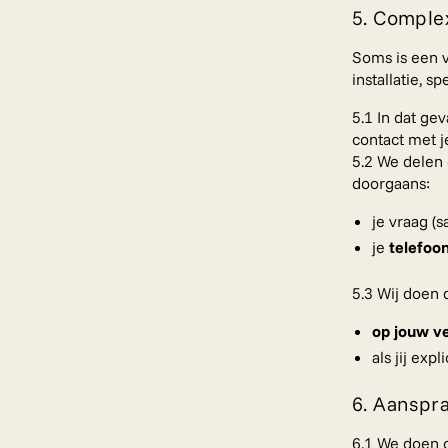
5. Complex
Soms is een v
installatie, sp
5.1 In dat ge
contact met 
5.2 We delen 
doorgaans:
je vraag (
je
telefo
5.3 Wij doen d
op jouw v
als jij exp
6. Aanspra
6.1 We doen o