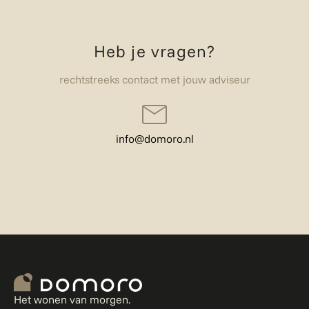
Heb je vragen?
rechtstreeks contact met jouw adviseur
info@domoro.nl
Home
Het wonen van morgen.